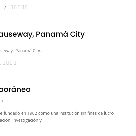
auseway, Panamá City
seway, Panamá City...
poráneo
ón
 fundado en 1962 como una institución sin fines de lucro
ión, investigación y...