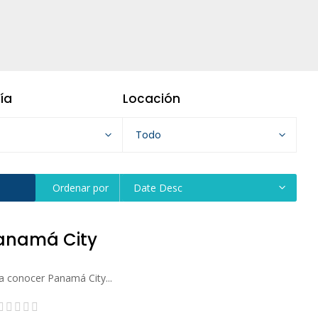
ía
Locación
Todo
Ordenar por
Date Desc
anamá City
a conocer Panamá City...