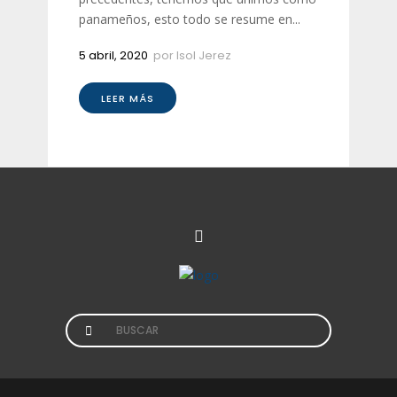
panameños, esto todo se resume en...
5 abril, 2020
por
Isol Jerez
LEER MÁS
Search
for: