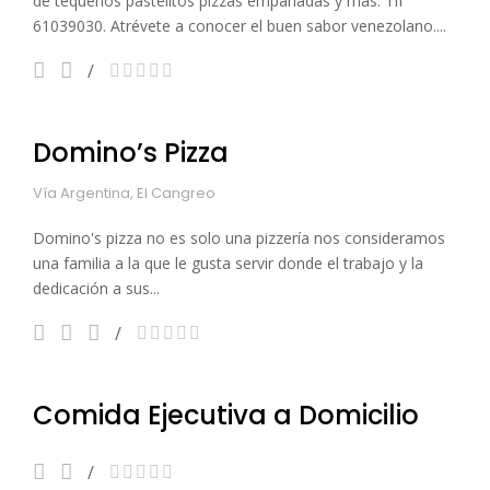
de tequeños pastelitos pizzas empanadas y mas. Tlf
61039030. Atrévete a conocer el buen sabor venezolano....
Domino’s Pizza
Vía Argentina, El Cangreo
Domino's pizza no es solo una pizzería nos consideramos
una familia a la que le gusta servir donde el trabajo y la
dedicación a sus...
Comida Ejecutiva a Domicilio