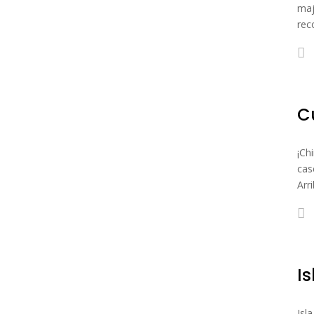
maj
rec
C
¡Ch
cas
Arr
Is
Isl