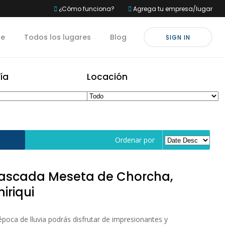
¿Cómo funciona?
Agrega tu empresa/lugar
te
Todos los lugares
Blog
SIGN IN
ía
Locación
Ordenar por
ascada Meseta de Chorcha,
iriqui
época de lluvia podrás disfrutar de impresionantes y