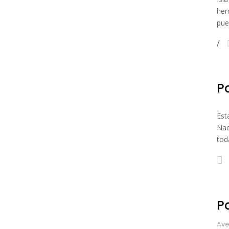
her
pue
P
Est
Nac
tod
P
Ave