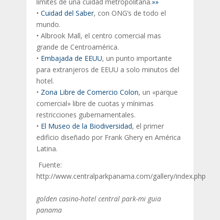
limites de una cuidad metropolitana.
»»
•
Cuidad del Saber
,
con ONG’s de todo el
mundo.
• Albrook Mall,
el centro comercial mas
grande de Centroamérica.
•
Embajada de EEUU
,
un punto importante
para extranjeros de EEUU a solo minutos del
hotel.
•
Zona Libre de Comercio Colon
,
un «parque
comercial» libre de cuotas y mínimas
restricciones gubernamentales.
•
El Museo de la Biodiversidad
,
el primer
edificio diseñado por Frank Ghery en América
Latina.
Fuente:
http://www.centralparkpanama.com/gallery/index.php
golden casino-hotel central park-mi guia
panama