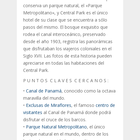
conserva un parque natural, el «Parque
Metropolitano», y Central Park es el único
hotel de su clase que se encuentra a sólo
pasos del mismo. El bosque exquisito que
rodea el canal interoceánico, preservado
desde el año 1903, registra las panorámicas
que disfrutaban los viajeros coloniales en el
Siglo XVII. Las fotos de esta historia pueden
apreciarse en todas las habitaciones del
Central Park.
P U N T O S C L A V E S C E R C A N O S :
•
Canal de Panamá
,
conocido como la octava
maravilla del mundo.
•
Exclusas de Miraflores
,
el famoso
centro de
visitantes
al Canal de Panamá donde podrá
disfrutar el cruce de los barcos.
•
Parque Natural Metropolitano
,
el único
parque natural en el mundo, dentro de los