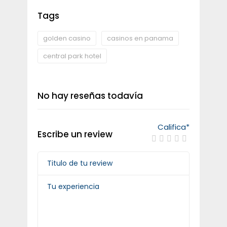
Tags
golden casino
casinos en panama
central park hotel
No hay reseñas todavía
Califica
*
Escribe un review