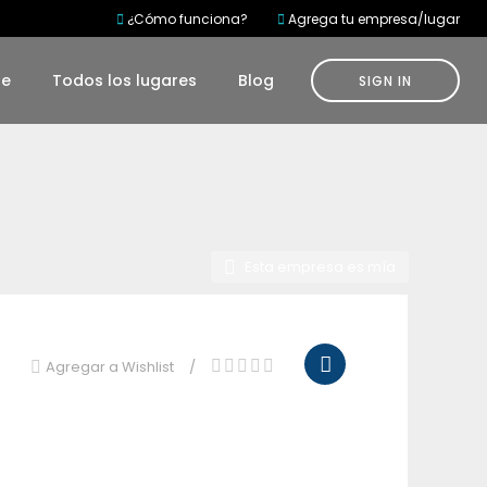
¿Cómo funciona?
Agrega tu empresa/lugar
te
Todos los lugares
Blog
SIGN IN
Esta empresa es mía
Agregar a Wishlist