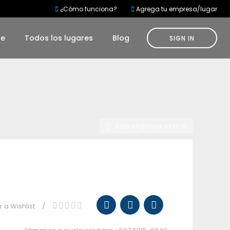
¿Cómo funciona?
Agrega tu empresa/lugar
te
Todos los lugares
Blog
SIGN IN
Esta empresa es mía
 a Wishlist