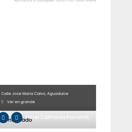
llámanos a cualquier hora
+507 6915-6949
Calle Jose Maria Calvo, Aguadulce
Ver en grande
Hotel California Panamá
ecomendado