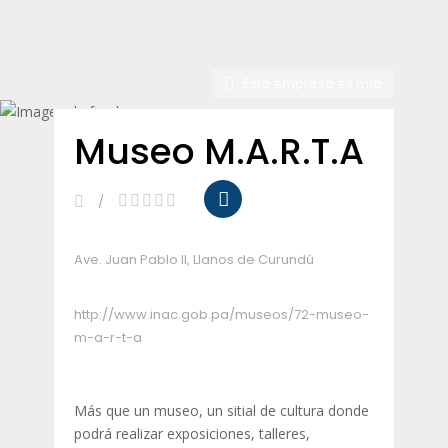
Esta empresa es mía
Museo M.A.R.T.A
Ave. Juan Pablo II, Llanos de Curundú
http://www.inac.gob.pa/museos/72-museo-
m-a-r-t-a
Más que un museo, un sitial de cultura donde
podrá realizar exposiciones, talleres,