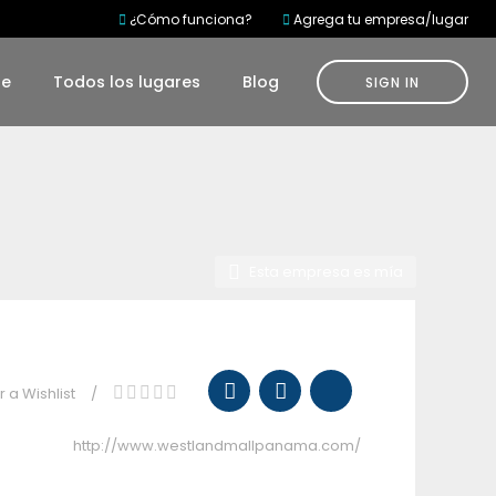
¿Cómo funciona?
Agrega tu empresa/lugar
te
Todos los lugares
Blog
SIGN IN
Esta empresa es mía
 a Wishlist
http://www.westlandmallpanama.com/