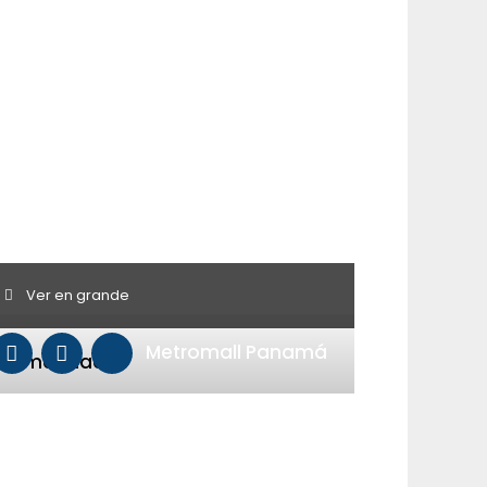
Ver en grande
Metromall Panamá
ecomendado