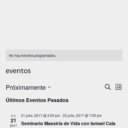
No hay eventos programados.
eventos
Nav
Na
Próximamente
Buscar
Lista
de
Seleccionar
de
Últimos Eventos Pasados
fecha.
vis
bús
de
21 julio, 2017 @ 2:00 pm
-
22 julio, 2017 @ 7:00 pm
JUL
21
Ev
Seminario Maestría de Vida con Ismael Cala
2017