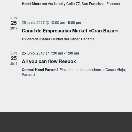
y
Hotel Sheraton
Vía Israel y Calle 77, San Francisco, Panamá
vista
JUN
25
25 junio, 2017 @ 10:00 am
-
5:00 pm
de
2017
Canal de Empresarias Market «Gran Bazar»
Even
Ciudad del Saber
Ciudad del Saber, Panamá
25 junio, 2017 @ 7:30 am
-
1:00 pm
JUN
25
All you can flow Reebok
2017
Central Hotel Panamá
Plaza de La Independencia, Casco Viejo,
Panamá