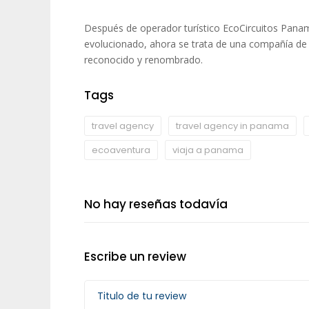
Después de operador turístico EcoCircuitos Pana
evolucionado, ahora se trata de una compañía de 
reconocido y renombrado.
Tags
travel agency
travel agency in panama
ecoaventura
viaja a panama
No hay reseñas todavía
Escribe un review