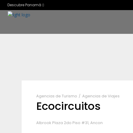
Descubre Panamá
Agencias de Turismo
Agencias de Viajes
Ecocircuitos
Albrook Plaza 2do Piso #31, Ancon