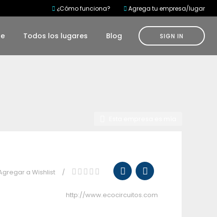
¿Cómo funciona?
Agrega tu empresa/lugar
te
Todos los lugares
Blog
SIGN IN
Esta empresa es mía
Agregar a Wishlist
http://www.ecocircuitos.com