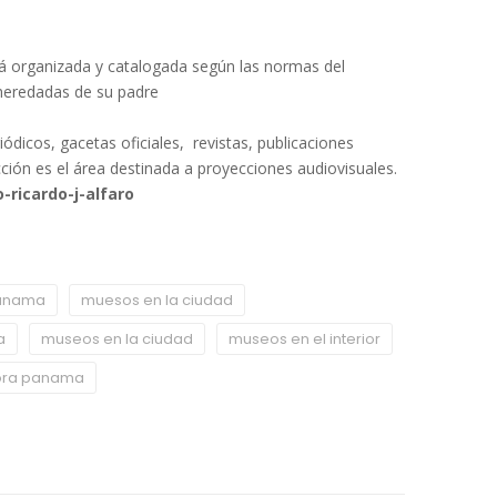
stá organizada y catalogada según las normas del
heredadas de su padre
dicos, gacetas oficiales, revistas, publicaciones
ción es el área destinada a proyecciones audiovisuales.
ricardo-j-alfaro
 panama
muesos en la ciudad
a
museos en la ciudad
museos en el interior
ora panama