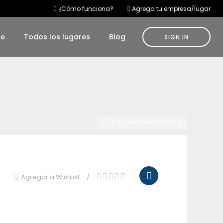
¿Cómo funciona?
Agrega tu empresa/lugar
te
Todos los lugares
Blog
SIGN IN
Esta empresa es mía
Agregar a Wishlist