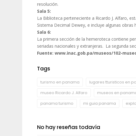
resolución.
Sala 5:
La Biblioteca perteneciente a Ricardo J. Alfaro, e
Sistema Decimal Dewey, e incluye algunas obras 
Sala 6:
La primera sección de la hemeroteca contiene perió
seriadas nacionales y extranjeras. La segunda sec
Fuente: www.inac.gob.pa/museos/102-museo-
Tags
turismo en panama
lugares tturisticos en
museo Ricardo J. Alfaro
museos en panam
panama turismo
mi guia panama
expl
No hay reseñas todavía