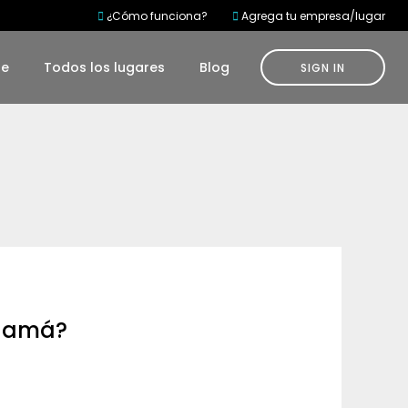
¿Cómo funciona?
Agrega tu empresa/lugar
te
Todos los lugares
Blog
SIGN IN
anamá?