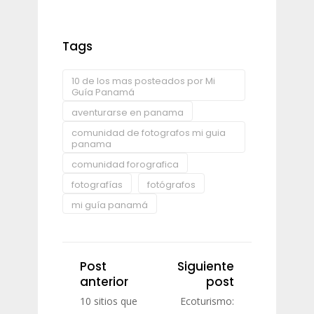
Tags
10 de los mas posteados por Mi
Guía Panamá
aventurarse en panama
comunidad de fotografos mi guia
panama
comunidad forografica
fotografías
fotógrafos
mi guía panamá
Post
Siguiente
anterior
post
10 sitios que
Ecoturismo: